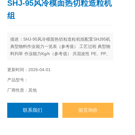
SHJ-95风冷模面热切粒造粒机
组
描述：SHJ-95风冷模面热切粒造粒机组配置SHJ95机
典型物料作业能力一览表（参考值） 工艺过程 典型物
料列举 作业能力Kg/h（参考值） 共混改性 PE、PP、
PS+SBS；PA+EPDM；PP+NBR；EVA+硅橡胶等
700-
更新时间：2026-04-01
产品型号：
厂商性质：其他
联系我们
留言询价