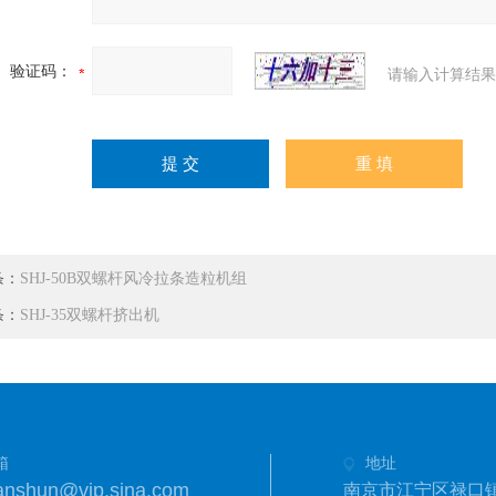
验证码：
请输入计算结果
条：
SHJ-50B双螺杆风冷拉条造粒机组
条：
SHJ-35双螺杆挤出机
箱
地址
anshun@vip.sina.com
南京市江宁区禄口