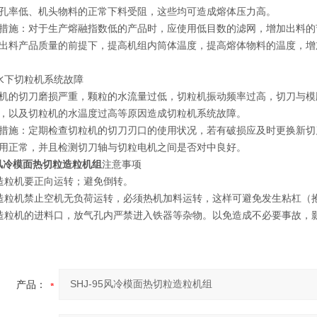
孔率低、机头物料的正常下料受阻，这些均可造成熔体压力高。
：对于生产熔融指数低的产品时，应使用低目数的滤网，增加出料的
出料产品质量的前提下，提高机组内筒体温度，提高熔体物料的温度，增
下切粒机系统故障
切刀磨损严重，颗粒的水流量过低，切粒机振动频率过高，切刀与模
，以及切粒机的水温度过高等原因造成切粒机系统故障。
：定期检查切粒机的切刀刃口的使用状况，若有破损应及时更换新切
用正常，并且检测切刀轴与切粒电机之间是否对中良好。
95风冷模面热切粒造粒机组
注意事项
粒机要正向运转；避免倒转。
粒机禁止空机无负荷运转，必须热机加料运转，这样可避免发生粘杠（
粒机的进料口，放气孔内严禁进入铁器等杂物。以免造成不必要事故，
产品：