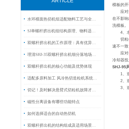
ARTICLE
模板的开
应对措施
在不影响
水环模面热切机组适配物料工艺与全流程运维保养技术解析
洗模板。
SJ单螺杆挤出机组结构原理、物料适配与长期运维管控技术
4、水
切粒机的
双螺杆挤出机的工作原理：具有优异的混合均匀性
速不一致
应对措施
理清SHJ-35双螺杆挤出机细分落地场景匹配各类材料加工试验
冷却器投
双螺杆挤出机的核心功能及优势体现
SHJ-
1、造
适配多原料加工 风冷热切造粒机系统构成与工况应用
2、造
3、造
切记！及时解决悬臂式切粒机故障才能够保障颗粒成品规格统一
磁性分离设备有哪些功能特点
如何选择适合的自动热切机
双螺杆挤出机的结构组成及适用场景介绍