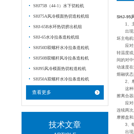
SHJ75B（44-1）水下切粒机
SHJ75A风冷模面热切造粒机组
SHJ-
1、主
SHJ-65B水环热切挤出机组
出现这种
SHJ-65水冷拉条造粒机组
坏主电机
应对措施
SHJ50D双螺杆水冷拉条造粒机
转温度或
SHJ50B双螺杆风冷拉条造粒机
间的对中
动速度在
SHJ95风冷模面热切粒造粒机
熔融状态
SHJ50A双螺杆水冷拉条造粒机
2、摩
这种现象
查看更多
擦离合器
应对措施
连续两次
摩擦盘和
技术文章
3、螺
出现这种