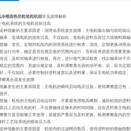
95风冷模面热切粒造粒机组
常见故障解析
电机系统的主电机扭矩过高
现象的主要原因是：润滑油系统发生故障，主电机输出轴与齿轮箱出
轴承，造成电机的扭矩过高。不仅如此，造粒机进料负荷过大或物料熔融
：首先，定期对机组内的润滑系统进行检查、清洗，定期更换润滑油
是运行功率，确定是否在规定值的范围内运行，否则应考虑是否需要更换
情况，及时对轴承进行校核。再次，进行电气测试检查，找出轴承转子不
规定的范围内，若超出规定值，及时调整离合器的动平衡。后，应当定期
好，不仅如此，还要控制好进料速度以及进料量，保证主电机功率稳定。
擦离合器发生故障
发生的主要原因是：主电机的瞬间启动电压过低，使得摩擦盘过热，
脱开。
：机组的主电机启动运转时，尽量避免用电高峰期，减轻机组的进料
及以上启动主电机时，不仅要确保足够长的时间间隔，还应及时将主电机
摩擦片是否能够正常使用，若破损严重应当及时更换。检测摩擦盘内的空
杆工艺段系统的熔体压力高
现象的主要原因是：机组内的过滤网目数高，使得进料粉的熔融指数较