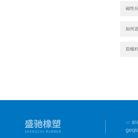
磁性
如何
双螺
邮
geqi